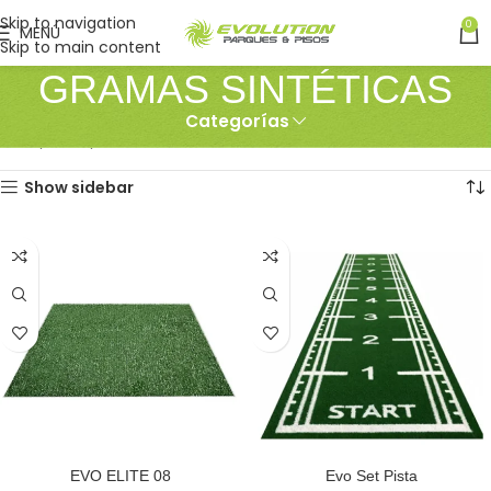
Skip to navigation
0
MENÚ
Skip to main content
GRAMAS SINTÉTICAS
Categorías
Inicio
PISOS
GRAMAS SINTÉTICAS
Mostrando los 9 resultados
Show sidebar
EVO ELITE 08
Evo Set Pista