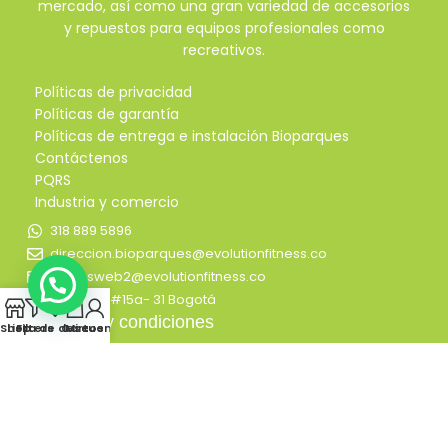
mercado, así como una gran variedad de accesorios
y repuestos para equipos profesionales como
recreativos.
Políticas de privacidad
Políticas de garantía
Políticas de entrega e instalación Bioparques
Contáctenos
PQRS
Industria y comercio
318 889 5896
direccion.bioparques@evolutionfitness.co
ventasweb2@evolutionfitness.co
1
Calle 122 #15a- 31 Bogotá
0
Términos y condiciones
Shop
Lista de deseos
Filters
Cart
Mi cuenta
EVOLUTION BIOPARQUES 2023 ©