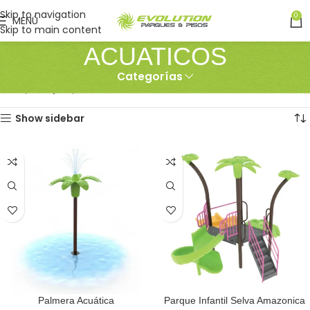
Skip to navigation
0
MENÚ
Skip to main content
ACUATICOS
Categorías
Inicio
PARQUES
ACUATICOS
Mostrando los 2 resultados
Show sidebar
Palmera Acuática
Parque Infantil Selva Amazonica