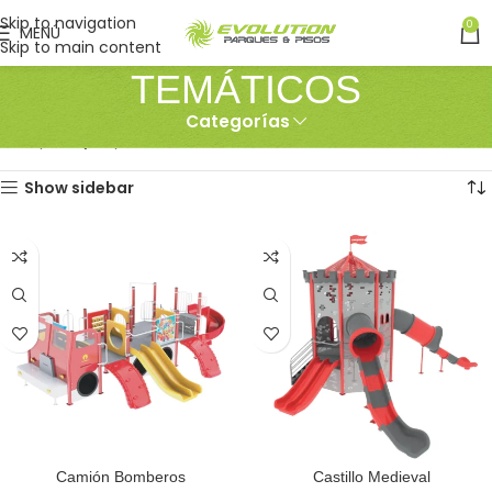
Skip to navigation
0
MENÚ
Skip to main content
TEMÁTICOS
Categorías
Inicio
PARQUES
TEMÁTICOS
Mostrando los 4 resultados
Show sidebar
Camión Bomberos
Castillo Medieval